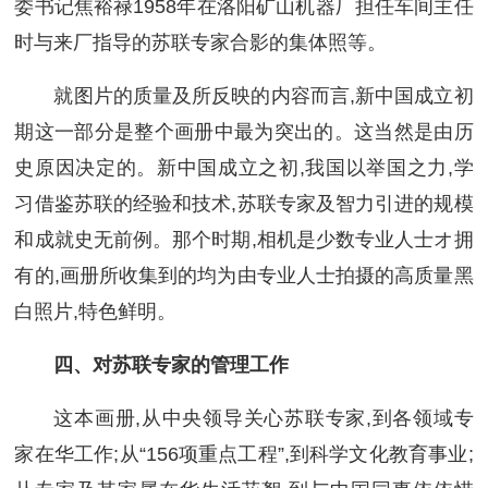
委书记焦裕禄1958年在洛阳矿山机器厂担任车间主任
时与来厂指导的苏联专家合影的集体照等。
就图片的质量及所反映的内容而言,新中国成立初
期这一部分是整个画册中最为突出的。这当然是由历
史原因决定的。新中国成立之初,我国以举国之力,学
习借鉴苏联的经验和技术,苏联专家及智力引进的规模
和成就史无前例。那个时期,相机是少数专业人士オ拥
有的,画册所收集到的均为由专业人士拍摄的高质量黑
白照片,特色鲜明。
四、对苏联专家的管理工作
这本画册,从中央领导关心苏联专家,到各领域专
家在华工作;从“156项重点工程”,到科学文化教育事业;