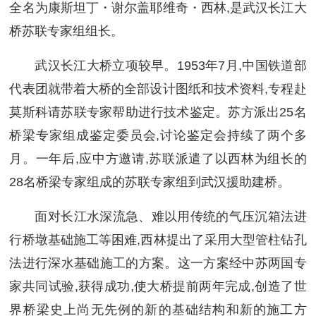
全名为康斯坦丁・谢尔盖耶维奇・西林,是武汉长江大
桥苏联专家组组长。
武汉长江大桥立项较早。1953年7月,中国铁道部
代表团就带着大桥的全部设计图纸和技术资料,专程赴
莫斯科请苏联专家帮助进行技术鉴定。苏方派出25名
桥梁专家组成鉴定委员会,讨论鉴定会持续了两个多
月。一年后,应中方邀请,苏联派遣了以西林为组长的
28名桥梁专家组成的苏联专家组到武汉援助建桥。
面对长江水深流急、难以用传统的气压沉箱法进
行桥墩基础施工等困难,西林提出了采用大型管柱钻孔
法进行深水基础施工的方案。这一方案经中苏两国专
家共同试验,获得成功,使大桥提前两年完成,创造了世
界桥梁史上尚无先例的新的基础结构和新的施工方