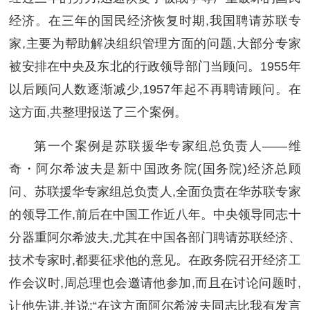
经济。在三年的国民经济恢复时期,我国聘请苏联专
家,主要为帮助解决组织管理方面的问题,大部分专家
被安排在中央及东北的行政领导部门当顾问。1955年
以后顾问人数逐渐减少,1957年起不再聘请顾问。在
这方面,共整理报送了三个案例。
第一个案例是苏联援华专家组总负责人——维
奇・阿尔希波夫是新中国政务院(国务院)经济总顾
问、苏联援华专家组总负责人,全面负责在华苏联专家
的领导工作,前后在中国工作近八年。中央领导同志十
分器重阿尔希波夫,尤其在中国各部门聘请苏联经济、
技术专家时,都要征求他的意见。在政务院召开经济工
作会议时,周总理也会邀请他参加,而且在讨论问题时,
让他先讲,并说:“在这方面阿尔希波夫同志比我有发言