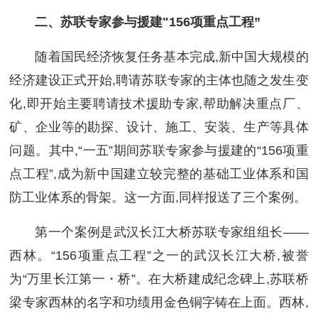
二、苏联专家参与援建"156项重点工程”
随着国民经济恢复任务基本完成,新中国大规模的
经济建设正式开始,聘请苏联专家的主体也随之发生变
化,即开始主要聘请技术援助专家,帮助解决重点厂、
矿、企业等的勘探、设计、施工、安装、生产等具体
问题。其中,“一五”期间苏联专家参与援建的“156项重
点工程”,成为新中国建立较完整的基础工业体系和国
防工业体系的骨架。这一方面,同样报送了三个案例。
第一个案例是武汉长江大桥苏联专家组组长——
西林。“156项重点工程”之一的武汉长江大桥,被誉
为“万里长江第一・桥”。在大桥建成纪念碑上,苏联桥
梁专家西林的名字和功绩用金色铜字铸在上面。西林,