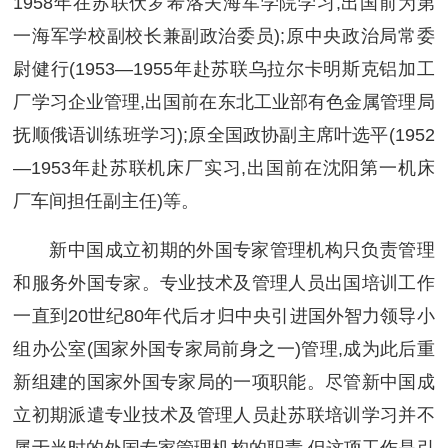
1958年在苏联伏罗希洛夫海军学院学习,出国前为第
一海军学校副校长兼副政治委员);原中央政治局常委
尉健行(1953—1955年赴苏联乌拉尔卡明斯克铝加工
厂学习企业管理,出国前在东北工业部有色金属管理局
抚顺俄语训练班学习);原全国政协副主席叶选平(1952
—1953年赴苏联机床厂实习,出国前在沈阳第一机床
厂车间担任副主任)等。
新中国成立初期的外国专家管理机构只负责管理
和服务外国专家。专业技术及管理人员出国培训工作
一直到20世纪80年代后オ归中央引进国外智力领导小
组办公室(国家外国专家局前身之一)管理,成为此后重
新组建的国家外国专家局的一项职能。尽管新中国成
立初期派遣专业技术及管理人员赴苏联培训学习并不