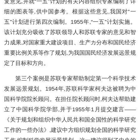
复意见,并就“一五”计划的有关内容组织专家编制了详
细的图表等,供中国参考。根据这些意见,我国对“一
五”计划进行第四次编制。1955年,“一五”计划实施。
该计划充分吸收了苏联领导人和苏联专家的意见和智
力成果,对国家重大建设项目、生产カ分布和国民经济
重要比例关系等作了规划,为我国国民经济发展远景规
定了目标和方向。
第三个案例是苏联专家帮助制定第一个科学技术
发展远景规划。1954年,苏联科学家柯夫达被聘为中
国科学院院长顾问。在担任院长顾问时,柯夫达帮助建
立了中国科学院学部,并于1955年1月提交建言——
《关于规划和组织中华人民共和国全国性的科学研究
工作的一些办法》,建议中方组织规划全国的科学研究