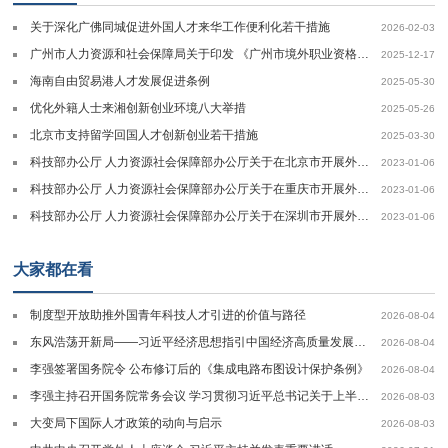
关于深化广佛同城促进外国人才来华工作便利化若干措施
2026-02-03
广州市人力资源和社会保障局关于印发 《广州市境外职业资格比照对应职称目录（2025年版）》的通知
2025-12-17
海南自由贸易港人才发展促进条例
2025-05-30
优化外籍人士来湘创新创业环境八大举措
2025-05-26
北京市支持留学回国人才创新创业若干措施
2025-03-30
科技部办公厅 人力资源社会保障部办公厅关于在北京市开展外籍“高精尖缺”人才认定标准试点工作的通知
2023-01-06
科技部办公厅 人力资源社会保障部办公厅关于在重庆市开展外籍“高精尖缺”人才认定标准试点工作的通知
2023-01-06
科技部办公厅 人力资源社会保障部办公厅关于在深圳市开展外籍“高精尖缺”人才认定标准试点工作的通知
2023-01-06
大家都在看
制度型开放助推外国青年科技人才引进的价值与路径
2026-08-04
东风浩荡开新局——习近平经济思想指引中国经济高质量发展行稳致远
2026-08-04
李强签署国务院令 公布修订后的《集成电路布图设计保护条例》
2026-08-04
李强主持召开国务院常务会议 学习贯彻习近平总书记关于上半年经济形势和做好下半年经济工作的重要讲话精神
2026-08-03
大变局下国际人才政策的动向与启示
2026-08-03